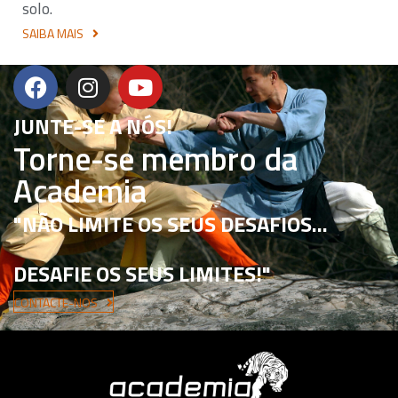
solo.
SAIBA MAIS
JUNTE-SE A NÓS!
Torne-se membro da
Academia
"NÃO LIMITE OS SEUS DESAFIOS...
DESAFIE OS SEUS LIMITES!"
CONTACTE-NOS