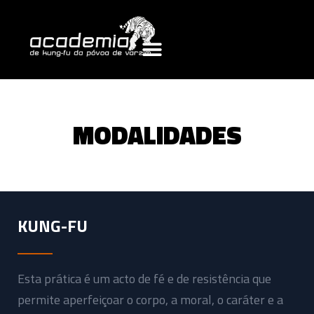
MODALIDADES
KUNG-FU​
Esta prática é um acto de fé e de resistência que
permite aperfeiçoar o corpo, a moral, o caráter e a