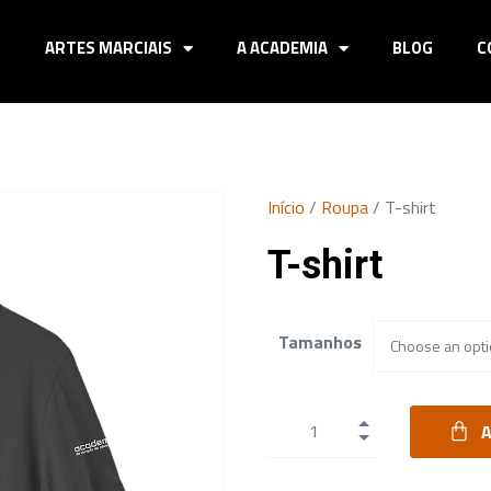
O
ARTES MARCIAIS
A ACADEMIA
BLOG
C
Início
/
Roupa
/ T-shirt
T-shirt
Tamanhos
A