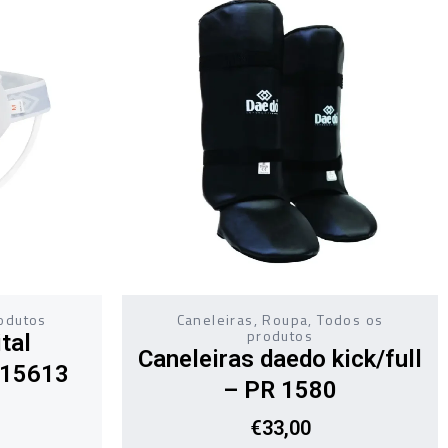
odutos
Caneleiras
,
Roupa
,
Todos os
produtos
tal
Caneleiras daedo kick/full
 15613
– PR 1580
€
33,00