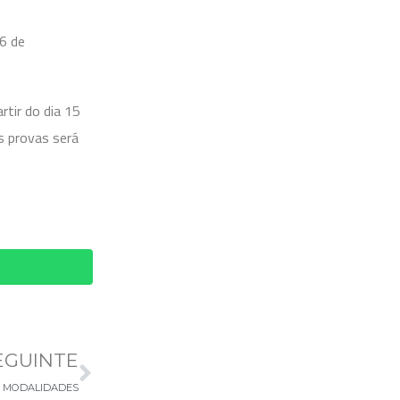
 6 de
rtir do dia 15
s provas será
EGUINTE
E MODALIDADES